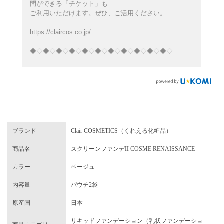
問ができる「チケット」も
ご利用いただけます。ぜひ、ご活用ください。
https://claircos.co.jp/
◆◇◆◇◆◇◆◇◆◇◆◇◆◇◆◇◆◇◆◇◆◇
ブランド
Clair COSMETICS（くれえる化粧品）
商品名
スクリーンファンデII COSME RENAISSANCE
カラー
ベージュ
内容量
パウチ2袋
原産国
日本
リキッドファンデーション（乳状ファンデーショ