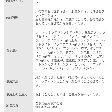
商品カテゴリ
ン）
汗の季節も化粧崩れせず、肌色をきれいに見せるフ
ァンデーション。
商品特徴
油と色部分が分かれ、二層式になっているので袋を
もんでよく混ぜてからお使いください。
水、BG、シクロペンタシロキサン、酸化チタン、グ
リセリン、エタノール、イソノナン酸イソノニル、
タルク、ジメチコン、酸化亜鉛、クオタニウム-18ヘ
クトライト、イソステアリン酸ポリグリセリル-2、
PEG-10ジメチコン、フラーレン、PVP、ポリブテ
表示成分
ン、エルカ酸オクチルドデシル、シア脂、グリチル
リチン酸2K、オリザノール、ナットウガム、ヒアル
ロン酸Na、水酸化Al、酸化鉄、ステアリン酸、トリ
エトキシカプリリルシラン、塩化Na、トコフェロー
ル、1,2-ヘキサンジオール、メチルパラベン
細かく顔に点々と置き、指腹でやさしくまんべんな
使用方法
くパッティングしながら、顔全体になじませてくだ
さい。
使用上のご注意
お肌に合わないときは、ご使用をおやめください。
自然美生薬株式会社
広告文責
TEL:072-963-0106