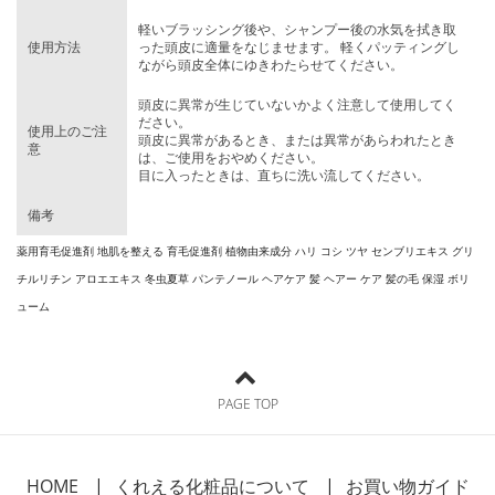
軽いブラッシング後や、シャンプー後の水気を拭き取
使用方法
った頭皮に適量をなじませます。 軽くパッティングし
ながら頭皮全体にゆきわたらせてください。
頭皮に異常が生じていないかよく注意して使用してく
ださい。
使用上のご注
頭皮に異常があるとき、または異常があらわれたとき
意
は、ご使用をおやめください。
目に入ったときは、直ちに洗い流してください。
備考
薬用育毛促進剤 地肌を整える 育毛促進剤 植物由来成分 ハリ コシ ツヤ センブリエキス グリ
チルリチン アロエエキス 冬虫夏草 パンテノール ヘアケア 髪 ヘアー ケア 髪の毛 保湿 ボリ
ューム
PAGE TOP
HOME
くれえる化粧品について
お買い物ガイド