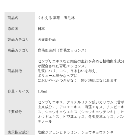
商品名
くれえる 薬用 養毛林
原産国
日本
製品カテゴリ
医薬部外品
商品カテゴリ
育毛促進剤（育毛エッセンス）
センブリエキスなど頭皮の血行を高める植物由来成分
が配合された育毛エッセンス。
商品特徴
毛髪にハリ、コシ、うるおいを与え、
ボリューム豊かなヘアに
においやべたつきがなく、髪と地肌になじみます
容量・サイズ
150ml
センブリエキス、グリチルリチン酸ジカリウム（甘草
由来成分）、アロエエキス、海藻エキス、チンピエキ
主要成分
ス、ショウキョウエキス（ショウキョウチンキ）、ヒ
オウギエキス、ビワ葉エキス、冬虫夏草エキス、パン
テノール
表示指定成分
塩酸ジフェンヒドラミン、ショウキョウチンキ