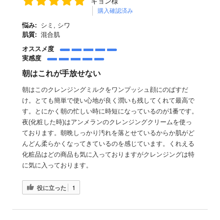
キョン様
購入確認済み
悩み:
シミ, シワ
肌質:
混合肌
オススメ度
実感度
朝はこれが手放せない
朝はこのクレンジングミルクをワンプッシュ顔にのばすだ
け。とても簡単で使い心地が良く潤いも残してくれて最高で
す。とにかく朝の忙しい時に時短になっているのが1番です。
夜(化粧した時)はアンメランのクレンジングクリームを使っ
ております。朝晩しっかり汚れを落とせているからか肌がど
んどん柔らかくなってきているのを感じています。くれえる
化粧品はどの商品も気に入っておりますがクレンジングは特
に気に入っております。
役に立った
1