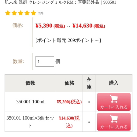
肌未来 洗顔 クレンジングミルクRM：医薬部外品｜903501
2件
¥5,390
¥14,630
価格:
～
(税込)
(税込)
[ポイント還元 269ポイント～]
個
数量:
在
個数
価格
購入
庫
350001 100ml
(税込)
○
¥5,390
350101 100ml×3個セッ
(税
¥14,630
○
ト
込)