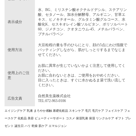
水、BG、ミリスチン酸オクチルドデシル、ステアリン
酸、セタノール、加水分解酵母、アルギニン、甘草エ
キス、ヒノキチオール、グルタミン酸グルコース、水
表示成分
酸化K、セスキオレイン酸ソルビタン、ポリソルベート
60、ジメチコン、クオタニウム-45、メチルパラベン、
ブチルパラベン
大豆粒程の量を手のひらにとり、顔の5点にわけ指腹で
使用方法
パッティングしながら、肌がしっとりするまでなじま
せてください。
お肌に異常が生じていないかよく注意して使用してく
ださい。
使用上のご注
お肌に合わないときは、ご使用をおやめください。
意
目に入ったときは、すぐに水かぬるま湯で洗い流して
ください。
自然美生薬株式会社
広告文責
TEL:072-963-0106
エイジングケア 乳液 まろやか感触 基礎化粧品 スキンケア 毛穴 毛穴ケア フェイスケア フェ
ースケア 化粧品 美容 ビューティーサポート コスメ 保湿乳液 保湿 リンクルケア ギフト プレ
ゼント 誕生日 ハリ 乾燥 肌ケア エマルジョン