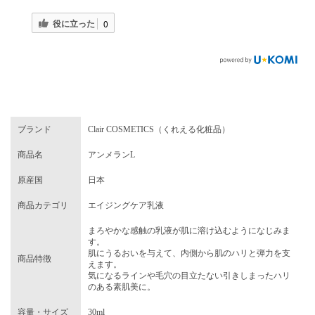
役に立った
0
ブランド
Clair COSMETICS（くれえる化粧品）
商品名
アンメランL
原産国
日本
商品カテゴリ
エイジングケア乳液
まろやかな感触の乳液が肌に溶け込むようになじみま
す。
肌にうるおいを与えて、内側から肌のハリと弾力を支
商品特徴
えます。
気になるラインや毛穴の目立たない引きしまったハリ
のある素肌美に。
容量・サイズ
30ml